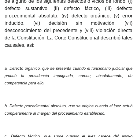
de alguno de los siguientes defectos o vicios de fondo: (i)
defecto sustantivo, (ii) defecto fáctico, (iii) defecto
procedimental absoluto, (iv) defecto orgánico, (v) error
inducido, (vi) decisión sin motivación, (vii)
desconocimiento del precedente y (viii) violación directa
de la Constitución. La Corte Constitucional describió tales
causales, así:
a. Defecto orgánico, que s
e presenta cuando el funcionario judicial que
profirió la providencia impugnada, carece, absolutamente, de
competencia para ello.
b. Defecto procedimental absoluto, que se origina cuando el juez actuó
comp
letamente al margen del procedimiento establecido.
c. Defecto fáctico
, que surge cuando el juez carece del apoyo